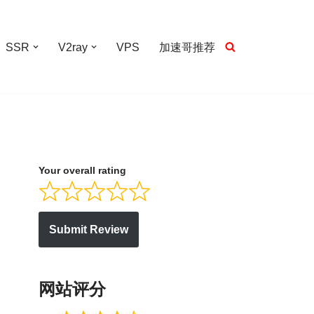
SSR
V2ray
VPS
加速哥推荐
Your overall rating
Submit Review
网站评分