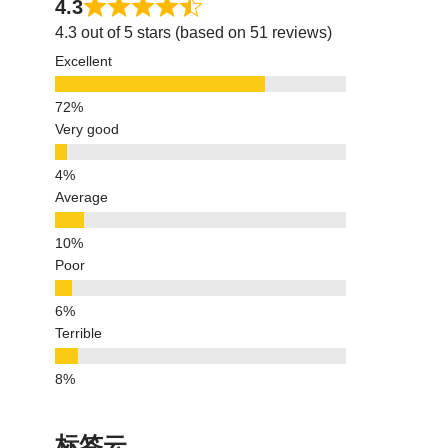
4.3
4.3 out of 5 stars (based on 51 reviews)
Excellent
Very good
Average
Poor
Terrible
标签云