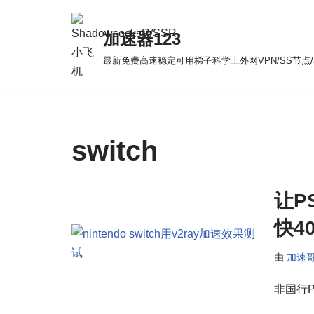
加速器123
跳
至
最新免费高速稳定可用梯子科学上外网VPN/SS节点/S
正
文
switch
让P
快4
由
加速
非国行PS