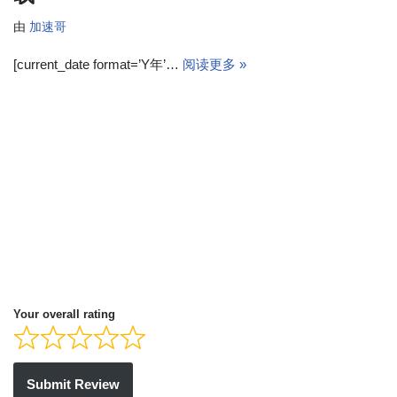
由
加速哥
[current_date format=’Y年’…
阅读更多 »
Your overall rating
Submit Review