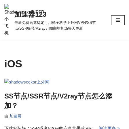
加速器123
跳
至
最新免费高速稳定可用梯子科学上外网VPN/SS节
点/SSR账号/V2ray订阅翻墙机场每天更新
正
文
iOS
SS节点/SSR节点/V2ray节点怎么添
加？
由
加速哥
下载安装好了SSR或者V2ray的安卓苹果或者wi…
阅读更多 »