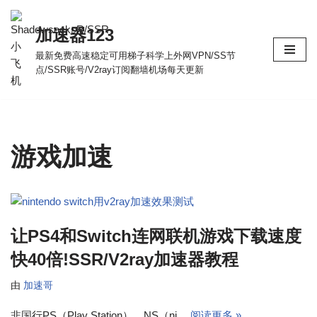
加速器123
跳
至
最新免费高速稳定可用梯子科学上外网VPN/SS节
点/SSR账号/V2ray订阅翻墙机场每天更新
正
文
游戏加速
让PS4和Switch连网联机游戏下载速度
快40倍!SSR/V2ray加速器教程
由
加速哥
非国行PS（Play Station）、NS（ni…
阅读更多 »